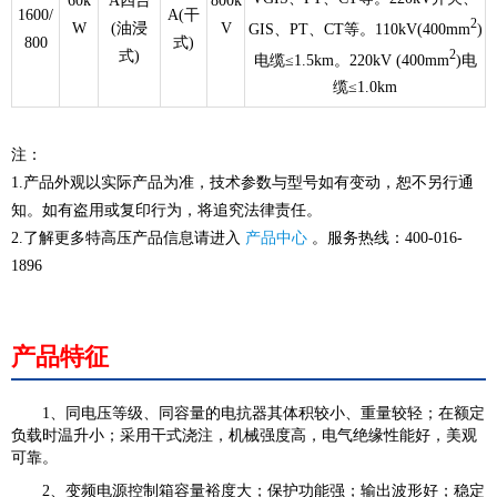
60k
A四台
800k
1600/
A(干
2
W
(油浸
V
GIS、PT、CT等。110kV(400mm
)
800
式)
2
式)
电缆≤1.5km。220kV (400mm
)电
缆≤1.0km
注：
1.产品外观以实际产品为准，技术参数与型号如有变动，恕不另行通
知。如有盗用或复印行为，将追究法律责任。
2.了解更多特高压产品信息请进入
产品中心
。服务热线：400-016-
1896
产品特征
1、同电压等级、同容量的电抗器其体积较小、重量较轻；在额定
负载时温升小；采用干式浇注，机械强度高，电气绝缘性能好，美观
可靠。
2、变频电源控制箱容量裕度大；保护功能强；输出波形好；稳定