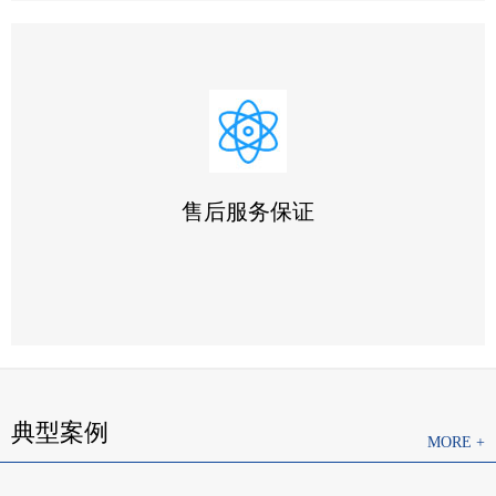
1.采用全国统一的《工业品买卖合同》与您签订合同和技术
协议
2.竭力按时按量为您提供优质产品，并采用最优运输方式，
确保您收到货物完好无缺
售后服务保证
3.积极与使用人员沟通，尊重用户安排，为用户提供周到的
技术支持
典型案例
MORE +
1.我们将按照客户的要求提供相关的技术培训和技术资料
2.如果产品有质量问题，一年免费保修，有合同约定的按合