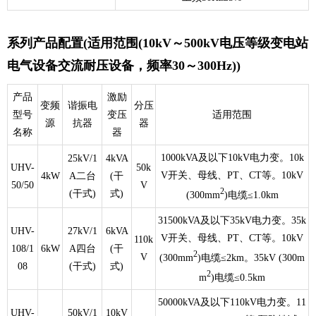
系列产品配置(适用范围(10kV～500kV电压等级变电站
电气设备交流耐压设备，频率30～300Hz))
产品
激励
变频
谐振电
分压
型号
变压
适用范围
源
抗器
器
名称
器
1000kVA及以下10kV电力变。10k
25kV/1
4kVA
UHV-
50k
V开关、母线、PT、CT等。10kV
4kW
A二台
(干
50/50
V
2
(干式)
式)
(300mm
)电缆≤1.0km
31500kVA及以下35kV电力变。35k
UHV-
27kV/1
6kVA
V开关、母线、PT、CT等。10kV
110k
108/1
6kW
A四台
(干
2
V
(300mm
)电缆≤2km。35kV (300m
08
(干式)
式)
2
m
)电缆≤0.5km
50000kVA及以下110kV电力变。11
UHV-
50kV/1
10kV