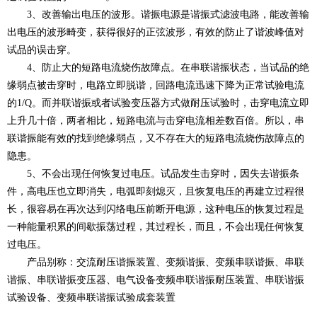
3、改善输出电压的波形。谐振电源是谐振式滤波电路，能改善输
出电压的波形畸变，获得很好的正弦波形，有效的防止了谐波峰值对
试品的误击穿。
4、防止大的短路电流烧伤故障点。在串联谐振状态，当试品的绝
缘弱点被击穿时，电路立即脱谐，回路电流迅速下降为正常试验电流
的1/Q。而并联谐振或者试验变压器方式做耐压试验时，击穿电流立即
上升几十倍，两者相比，短路电流与击穿电流相差数百倍。所以，串
联谐振能有效的找到绝缘弱点，又不存在大的短路电流烧伤故障点的
隐患。
5、不会出现任何恢复过电压。试品发生击穿时，因失去谐振条
件，高电压也立即消失，电弧即刻熄灭，且恢复电压的再建立过程很
长，很容易在再次达到闪络电压前断开电源，这种电压的恢复过程是
一种能量积累的间歇振荡过程，其过程长，而且，不会出现任何恢复
过电压。
产品别称
：交流耐压谐振装置、变频谐振、变频串联谐振、串联
谐振、串联谐振变压器、电气设备变频串联谐振耐压装置、串联谐振
试验设备、变频串联谐振试验成套装置