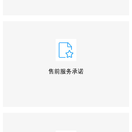
我们始终坚持 ‌“用户第一”‌ 原则，严格执行本承诺书所列条
款，不断完善服务体系，以 ‌优质、系统、全面、快捷‌ 的服
务赢得客户信赖，为客户提供可靠的售前、售中及售后全方
位支持!
售前服务承诺