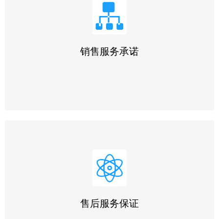
1.提供专业咨询。在2小时之内答复您提出的专业技术问题
2.提供详细资料。在1小时之内将您所需要的技术资料邮出
3.提供合理报价。在2小时之内为您提供合理报价
销售服务承诺
1.采用全国统一的《工业品买卖合同》与您签订合同和技术
协议
2.竭力按时按量为您提供优质产品，并采用最优运输方式，
确保您收到货物完好无缺
售后服务保证
3.积极与使用人员沟通，尊重用户安排，为用户提供周到的
技术支持