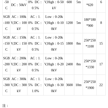
-50
0% DC：
V,High：0-50
600
5m
6
DC：50kV
*620
C
0.5%
kV
SGB
AC：100k
AC：1.
Low：0-20k
180*180
-100
V,DC：100
0% DC：
V,High：0-10
1200
5m
8
*900
C
kV
0.5%
0kV
SGB
AC：150k
AC：1.
Low：0-20k
250*250
-150
V,DC：150
0% DC：
V,High：0-15
1800
8m
15
*1100
C
kV
0.5%
0kV
SGB
AC：200k
AC：1.
Low：0-20k
250*250
-200
V,DC：200
0% DC：
V,High：0-20
2400
8m
17
*1330
C
kV
0.5%
0kV
SGB
AC：300k
AC：1.
Low：0-20k
250*250
-300
V,DC：300
5% DC：
V,High：0-30
3600
10m
22
*1900
C
kV
1.0%
0kV
注：