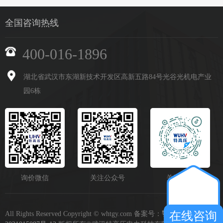
全国咨询热线
400-016-1896
湖北省武汉市东湖新技术开发区高新五路84号光谷光机电产业
园6栋
询价微信
关注公众号
关注抖音
在线咨询
All Rights Reserved Copyright © whtgy.com 备案号：
鄂ICP备