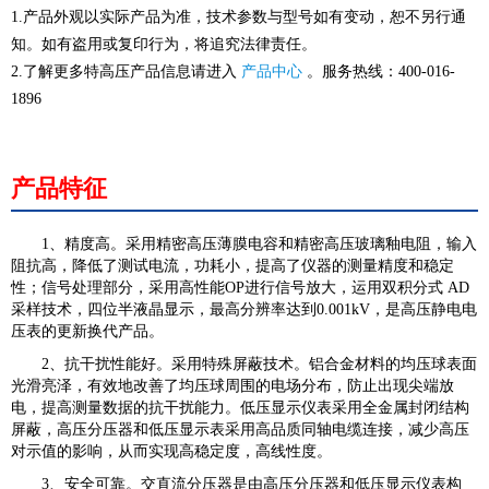
1.产品外观以实际产品为准，技术参数与型号如有变动，恕不另行通
知。如有盗用或复印行为，将追究法律责任。
2.了解更多特高压产品信息请进入
产品中心
。服务热线：400-016-
1896
产品特征
1、精度高。采用精密高压薄膜电容和精密高压玻璃釉电阻，输入
阻抗高，降低了测试电流，功耗小，提高了仪器的测量精度和稳定
性；信号处理部分，采用高性能OP进行信号放大，运用双积分式 AD
采样技术，四位半液晶显示，最高分辨率达到0.001kV，是高压静电电
压表的更新换代产品。
2、抗干扰性能好。采用特殊屏蔽技术。铝合金材料的均压球表面
光滑亮泽，有效地改善了均压球周围的电场分布，防止出现尖端放
电，提高测量数据的抗干扰能力。低压显示仪表采用全金属封闭结构
屏蔽，高压分压器和低压显示表采用高品质同轴电缆连接，减少高压
对示值的影响，从而实现高稳定度，高线性度。
3、安全可靠。交直流分压器是由高压分压器和低压显示仪表构