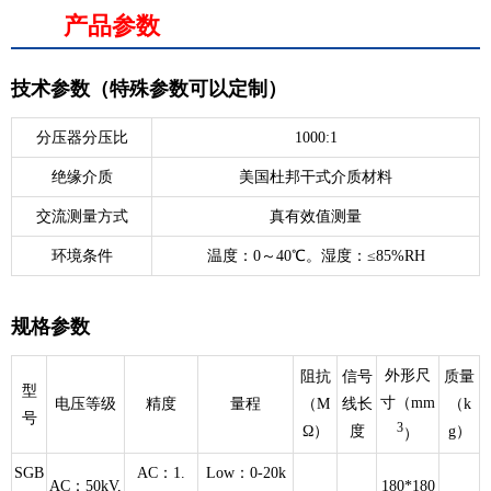
产品参数
技术参数（特殊参数可以定制）
分压器分压比
1000:1
绝缘介质
美国杜邦干式介质材料
交流测量方式
真有效值测量
环境条件
温度：0～40℃。湿度：≤85%RH
规格参数
外形尺
阻抗
信号
质量
型
寸（mm
电压等级
精度
量程
（M
线长
（k
号
3
Ω）
度
g）
）
SGB
AC：1.
Low：0-20k
AC：50kV,
180*180