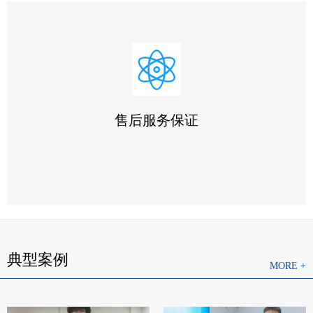
1.采用全国统一的《工业品买卖合同》与您签订合同和技术
协议
2.竭力按时按量为您提供优质产品，并采用最优运输方式，
确保您收到货物完好无缺
售后服务保证
3.积极与使用人员沟通，尊重用户安排，为用户提供周到的
技术支持
典型案例
MORE +
1.我们将按照客户的要求提供相关的技术培训和技术资料
2.如果产品有质量问题，一年免费保修，有合同约定的按合
同约定