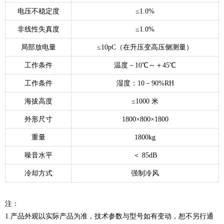
电压不稳定度
≤1.0%
非线性失真度
≤1.0%
局部放电量
≤10pC（在升压变高压侧测量）
工作条件
温度－10℃～＋45℃
工作条件
湿度：10－90%RH
海拔高度
≤1000 米
外形尺寸
1800×800×1800
重量
1800kg
噪音水平
＜ 85dB
冷却方式
强制冷风
注：
1.产品外观以实际产品为准，技术参数与型号如有变动，恕不另行通