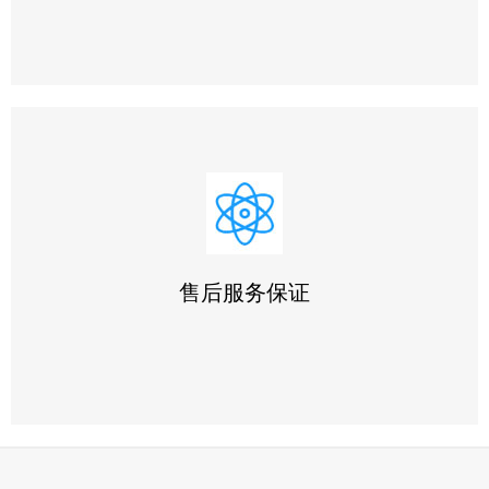
1.采用全国统一的《工业品买卖合同》与您签订合同和技术
协议
2.竭力按时按量为您提供优质产品，并采用最优运输方式，
确保您收到货物完好无缺
售后服务保证
3.积极与使用人员沟通，尊重用户安排，为用户提供周到的
技术支持