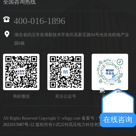
全国咨询热线
400-016-1896
湖北省武汉市东湖新技术开发区高新五路84号光谷光机电产业
园6栋
询价微信
关注公众号
关注抖音
在线咨询
All Rights Reserved Copyright © whtgy.com 备案号：
鄂ICP备
2021015087号-12
版权所有©武汉特高压电力科技有限公司